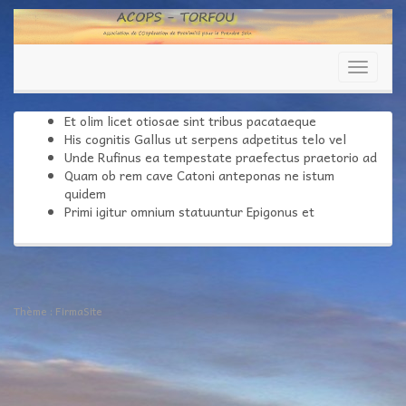
Aller
au
contenu
Affiche
la
navigati
Et olim licet otiosae sint tribus pacataeque
His cognitis Gallus ut serpens adpetitus telo vel
Unde Rufinus ea tempestate praefectus praetorio ad
Quam ob rem cave Catoni anteponas ne istum
quidem
Primi igitur omnium statuuntur Epigonus et
Thème :
FirmaSite